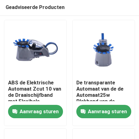
Geadviseerde Producten
ABS de Elektrische
De transparante
Automaat Zcut 10 van
Automaat van de de
de Draaischijfband
Automaat25w
Huis
met Flexibele
Plakband van de
Verwijderbare Rol
Draaischijfband
Aanvraag sturen
Aanvraag sturen
Producten
Ongeveer ons