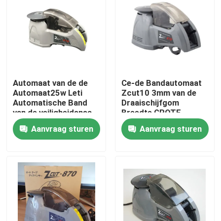
Fabrieksreis
Kwaliteitscontrole
Automaat van de de
Ce-de Bandautomaat
Contacteer ons
Automaat25w Leti
Zcut10 3mm van de
Automatische Band
Draaischijfgom
van de veiligheidsnsa
Breedte GROTE
Nieuws
de Elektronische Band
SCHIJF
Aanvraag sturen
Aanvraag sturen
Elektrische Bandautomaat
De Automaat van de draaischijfband
automatische bandautomaat