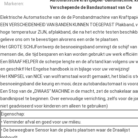
Automatische kraftpapier-bandmachine
,
k
Markeren:
Verschepende de Bandautomaat van Ce
Elektrische Automatische van de de Ponsbandmachine van Kraftpa
EEN VERSCHEIDENHEID VAN BANDEN KUNNEN TOEGEPAST Plakband, veze
hoge temperatuur ZIJN, afplakband, die na het echte testen beschikb
gelieve ons om te bevestigen alvorens een orde te plaatsen.
Het GROTE SCHIJFontwerp de besnoeiingsband omringt de schijf van 
mensen die, die tijd besparen en kan worden gebruikt uw werk efficië
Een BRAAF HELPER de scherpe lengte en de afstand kan volgens uw wi
en geschikt! Het Engelse handboek is in bijlage voor uw verwijzing!
Het KNIPSEL van NICE van wolframstaal wordt gemaakt, het blad is s
besnoeiingsband die keurig en mooi; deze autobandautomaat is voor
Een Stop van de „DWAAS“ MACHINE in de macht, zet de schakelaar aa
bandknipsel te beginnen. Over eenvoudige verrichting, zelfs voor de j
niet geadviseerd voor kinderen om alleen te gebruiken)
Eigenschap:
• Verminder afval en goed voor uw milieu.
• De beweegbare Sensor kan de plaats plaatsen waar de Draailijst
ophoudt.