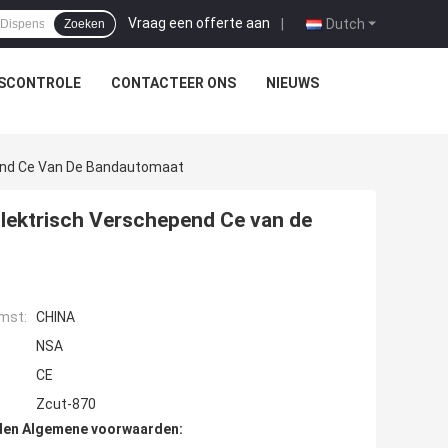
Vraag een offerte aan
|
Dutch
Zoeken
TSCONTROLE
CONTACTEER ONS
NIEUWS
end Ce Van De Bandautomaat
lektrisch Verschepend Ce van de
mst:
CHINA
NSA
CE
Zcut-870
den Algemene voorwaarden: