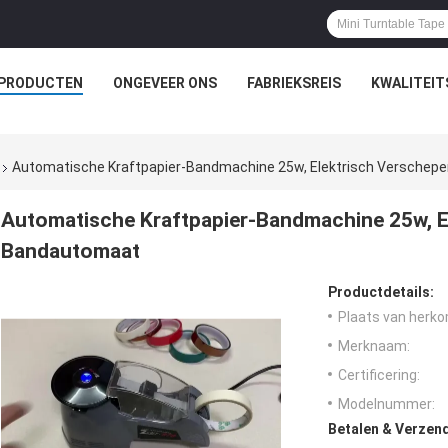
PRODUCTEN
ONGEVEER ONS
FABRIEKSREIS
KWALITEI
Automatische Kraftpapier-Bandmachine 25w, Elektrisch Verschep
Automatische Kraftpapier-Bandmachine 25w, E
Bandautomaat
Productdetails:
Plaats van herko
Merknaam:
Certificering:
Modelnummer:
Betalen & Verzen