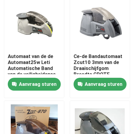
Fabrieksreis
Kwaliteitscontrole
Contacteer ons
Automaat van de de
Ce-de Bandautomaat
Automaat25w Leti
Zcut10 3mm van de
Automatische Band
Draaischijfgom
Nieuws
van de veiligheidsnsa
Breedte GROTE
de Elektronische Band
SCHIJF
Aanvraag sturen
Aanvraag sturen
Elektrische Bandautomaat
De Automaat van de draaischijfband
automatische bandautomaat