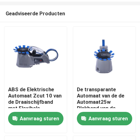
Geadviseerde Producten
ABS de Elektrische
De transparante
Automaat Zcut 10 van
Automaat van de de
Huis
de Draaischijfband
Automaat25w
met Flexibele
Plakband van de
Verwijderbare Rol
Draaischijfband
Aanvraag sturen
Aanvraag sturen
Producten
Ongeveer ons