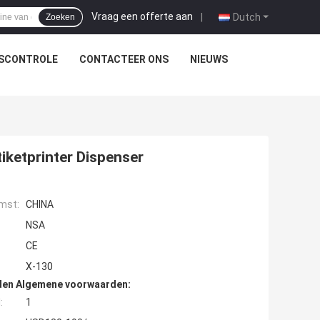
Vraag een offerte aan
|
Dutch
Zoeken
TSCONTROLE
CONTACTEER ONS
NIEUWS
iketprinter Dispenser
mst:
CHINA
NSA
CE
X-130
den Algemene voorwaarden:
:
1