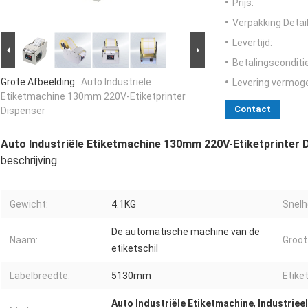
Prijs:
Verpakking Detail
Levertijd:
Betalingsconditi
Grote Afbeelding :
Auto Industriële
Levering vermog
Etiketmachine 130mm 220V-Etiketprinter
Contact
Dispenser
Auto Industriële Etiketmachine 130mm 220V-Etiketprinter 
beschrijving
Gewicht:
4.1KG
Snelh
De automatische machine van de
Naam:
Groot
etiketschil
Labelbreedte:
5130mm
Etike
Auto Industriële Etiketmachine
,
Industriee