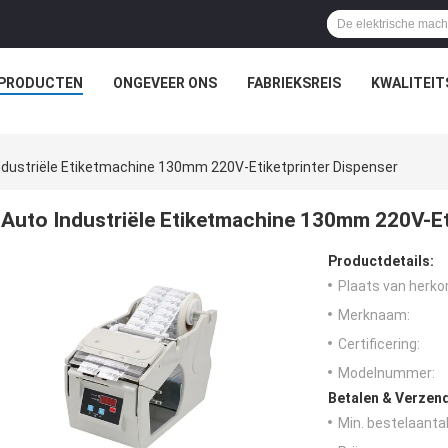
PRODUCTEN
ONGEVEER ONS
FABRIEKSREIS
KWALITEI
ndustriële Etiketmachine 130mm 220V-Etiketprinter Dispenser
Auto Industriële Etiketmachine 130mm 220V-Et
Productdetails:
Plaats van herko
Merknaam:
Certificering:
Modelnummer:
Betalen & Verzen
Min. bestelaantal