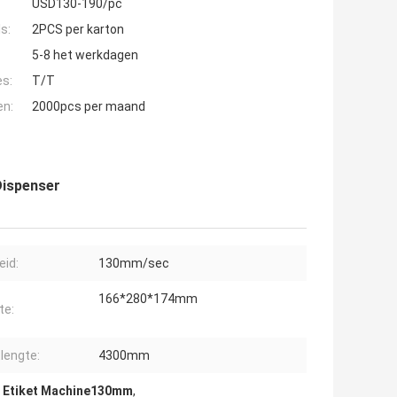
USD130-190/pc
s:
2PCS per karton
5-8 het werkdagen
es:
T/T
en:
2000pcs per maand
Dispenser
eid:
130mm/sec
166*280*174mm
te:
tlengte:
4300mm
l Etiket Machine130mm
,