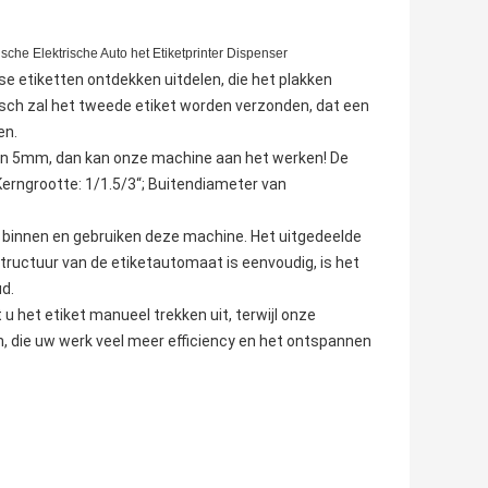
che Elektrische Auto het Etiketprinter Dispenser
 etiketten ontdekken uitdelen, die het plakken
isch zal het tweede etiket worden verzonden, dat een
en.
an 5mm, dan kan onze machine aan het werken! De
erngrootte: 1/1.5/3“; Buitendiameter van
binnen en gebruiken deze machine. Het uitgedeelde
structuur van de etiketautomaat is eenvoudig, is het
d.
 het etiket manueel trekken uit, terwijl onze
, die uw werk veel meer efficiency en het ontspannen