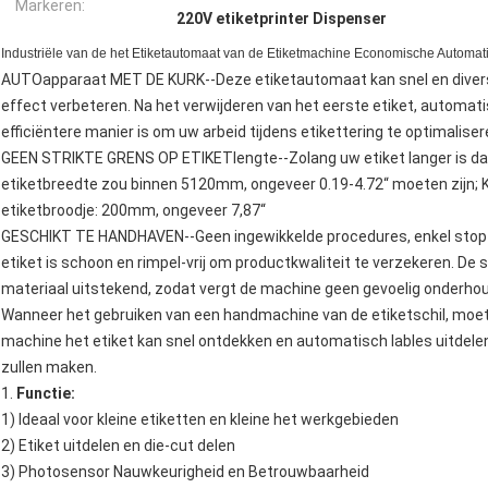
Markeren:
220V etiketprinter Dispenser
Industriële van de het Etiketautomaat van de Etiketmachine Economische Automatis
AUTOapparaat MET DE KURK--Deze etiketautomaat kan snel en diverse
effect verbeteren. Na het verwijderen van het eerste etiket, automat
efficiëntere manier is om uw arbeid tijdens etikettering te optimaliser
GEEN STRIKTE GRENS OP ETIKETlengte--Zolang uw etiket langer is d
etiketbreedte zou binnen 5120mm, ongeveer 0.19-4.72“ moeten zijn; K
etiketbroodje: 200mm, ongeveer 7,87“
GESCHIKT TE HANDHAVEN--Geen ingewikkelde procedures, enkel stop 
etiket is schoon en rimpel-vrij om productkwaliteit te verzekeren. De 
materiaal uitstekend, zodat vergt de machine geen gevoelig onderhou
Wanneer het gebruiken van een handmachine van de etiketschil, moet u
machine het etiket kan snel ontdekken en automatisch lables uitdelen
zullen maken.
1.
Functie:
1) Ideaal voor kleine etiketten en kleine het werkgebieden
2) Etiket uitdelen en die-cut delen
3) Photosensor Nauwkeurigheid en Betrouwbaarheid