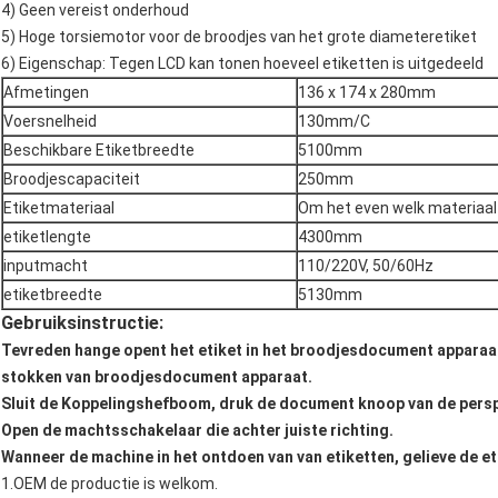
4) Geen vereist onderhoud
5) Hoge torsiemotor voor de broodjes van het grote diameteretiket
6) Eigenschap: Tegen LCD kan tonen hoeveel etiketten is uitgedeeld
Afmetingen
136 x 174 x 280mm
Voersnelheid
130mm/C
Beschikbare Etiketbreedte
5100mm
Broodjescapaciteit
250mm
Etiketmateriaal
Om het even welk materiaal
etiketlengte
4300mm
inputmacht
110/220V, 50/60Hz
etiketbreedte
5130mm
Gebruiksinstructie:
Tevreden hange opent het etiket in het broodjesdocument apparaat,
stokken van broodjesdocument apparaat.
Sluit de Koppelingshefboom, druk de document knoop van de perspl
Open de machtsschakelaar die achter juiste richting.
Wanneer de machine in het ontdoen van van etiketten, gelieve de 
1.OEM de productie is welkom.