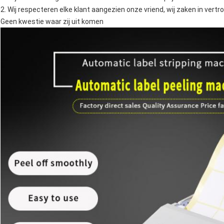
2. Wij respecteren elke klant aangezien onze vriend, wij zaken in ver
Geen kwestie waar zij uit komen