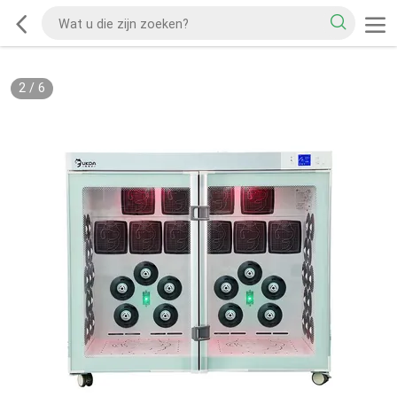
2
/
6