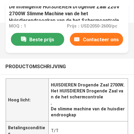
De intelligente HUISDIEREN Drogende Zaal 220V
2700W Slimme Machine van de het
Huisdierendroogkap van de het Schermcontrole
MOQ：1
Prijs：USD2050-2600/pc
Beste prijs
Contacteer ons
PRODUCTOMSCHRIJVING
HUISDIEREN Drogende Zaal 2700W
,
Het HUISDIEREN Drogende Zaal va
n de het schermcontrole
Hoog licht:
,
De slimme machine van de huisdier
endroogkap
Betalingsconditie
T/T
s