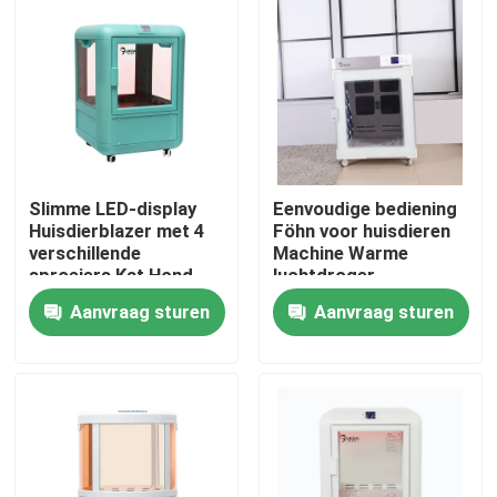
Fabrieksreis
Kwaliteitscontrole
Contacteer ons
Slimme LED-display
Eenvoudige bediening
Huisdierblazer met 4
Föhn voor huisdieren
verschillende
Machine Warme
Nieuws
sproeiers Kat Hond
luchtdroger
Water
Huisdierenkamer
Aanvraag sturen
Aanvraag sturen
Dieren
Elektrische Bandautomaat
De Automaat van de draaischijfband
automatische bandautomaat