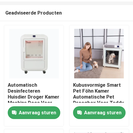
Geadviseerde Producten
Automatisch
Kubusvormige Smart
Desinfecteren
Pet Föhn Kamer
Huis
Huisdier Droger Kamer
Automatische Pet
Machine Doos Voor
Droogbox Voor Teddy
Huishoudelijke Kat
Cats
Aanvraag sturen
Aanvraag sturen
Producten
Droger K5 1 - 9
Eenheden
Ongeveer ons