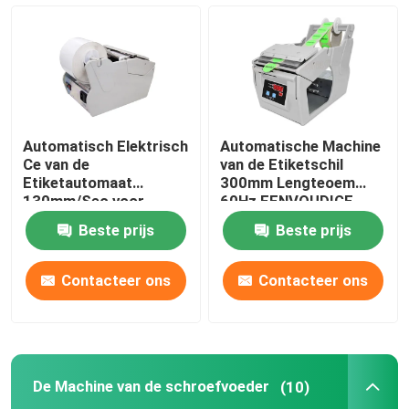
Elektrische Etiketautomaat
De Machine van de schroefvoeder
Automatisch Elektrisch
Automatische Machine
5l zuurstofconcentrator
Ce van de
van de Etiketschil
Etiketautomaat
300mm Lengteoem
130mm/Sec voor
60Hz EENVOUDIGE
Transparante Stickers
VERRICHTING
10L zuurstofconcentrator
Beste prijs
Beste prijs
Huisdieren Drogende Zaal
Contacteer ons
Contacteer ons
Huisdieren Drogende Doos
De Machine van de schroefvoeder
(10)
Cat Smart Toilet