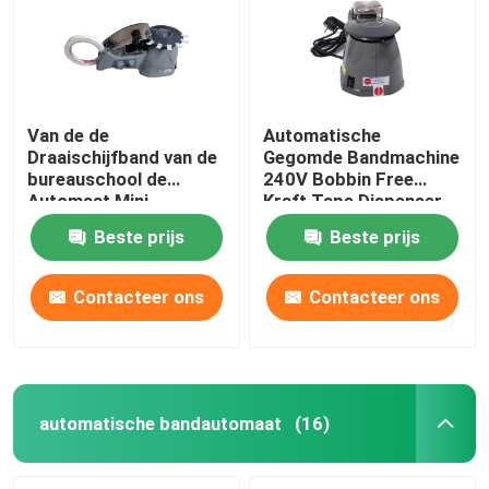
Van de de
Automatische
Draaischijfband van de
Gegomde Bandmachine
bureauschool de
240V Bobbin Free
Automaat Mini
Kraft Tape Dispenser
Adhesive Tape Cutter
Beste prijs
Beste prijs
Contacteer ons
Contacteer ons
Huis
Producten
automatische bandautomaat
(16)
Ongeveer ons