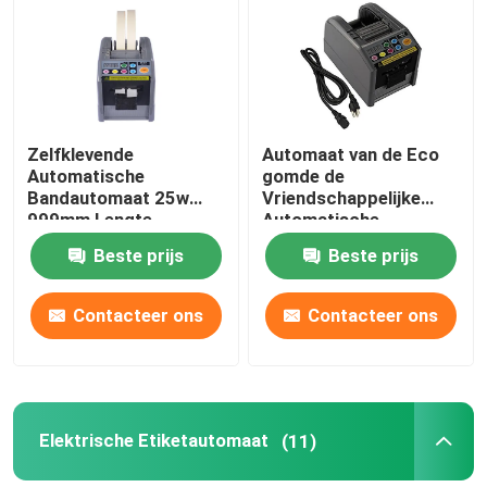
Fabrieksreis
Kwaliteitscontrole
Zelfklevende
Automaat van de Eco
Automatische
gomde de
Bandautomaat 25w
Vriendschappelijke
Contacteer ons
999mm Lengte
Automatische
Ruimtebesparing
Verpakkende Band
Beste prijs
Beste prijs
999mm Ce
Nieuws
Contacteer ons
Contacteer ons
Elektrische Bandautomaat
De Automaat van de draaischijfband
Elektrische Etiketautomaat
(11)
automatische bandautomaat