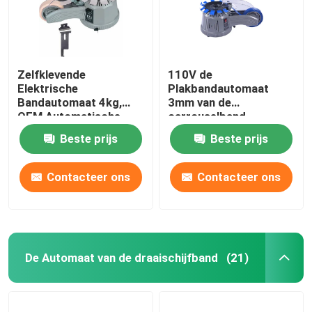
Zelfklevende
110V de
Elektrische
Plakbandautomaat
Bandautomaat 4kg,
3mm van de
OEM Automatische
carrouselband
Bandsnijder
Breedteoem Ce
Beste prijs
Beste prijs
Contacteer ons
Contacteer ons
De Automaat van de draaischijfband
(21)