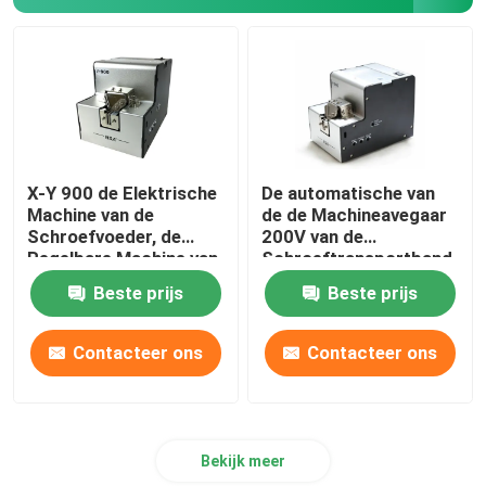
De automaat van het huisdierenwater
Micro- Bellenmachine voor Honden
X-Y 900 de Elektrische
De automatische van
Machine van de
de de Machineavegaar
Schroefvoeder, de
200V van de
Regelbare Machine van
Schroeftransportband
de
Ijzerhoudende Metalen
Beste prijs
Beste prijs
Schroeftransportband
Contacteer ons
Contacteer ons
Bekijk meer